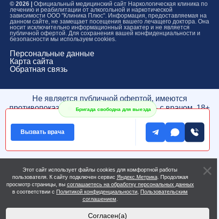
© 2026 |
Официальный медицинский сайт Наркологическая клиника по
лечению и реабилитации от алкогольной и наркотической
зависимости ООО "Клиника Плюс". Информация, предоставляемая на
данном сайте, не замещает посещения вашего лечащего доктора. Она
носит исключительно информационный характер и не является
публичной офертой. Для сохранения вашей конфиденциальности и
безопасности мы используем cookies.
Персональные данные
Карта сайта
Обратная связь
Не является публичной офертой, имеются
противопоказания, проконсультируйтесь с врачом. 18+
Бригада свободна для выезда
* Медицинская деятельность оказывается по адресу
лицензии
Вызвать врача
** Адреса колл-центров
Этот сайт использует файлы cookies для комфортной работы
пользователя. К сайту подключен сервис
Яндекс.Метрика
. Продолжая
просмотр страницы, вы
соглашаетесь на обработку персональных данных
в соответствии с
Политикой конфиденциальности
,
Пользовательским
соглашением
.
Согласен(а)