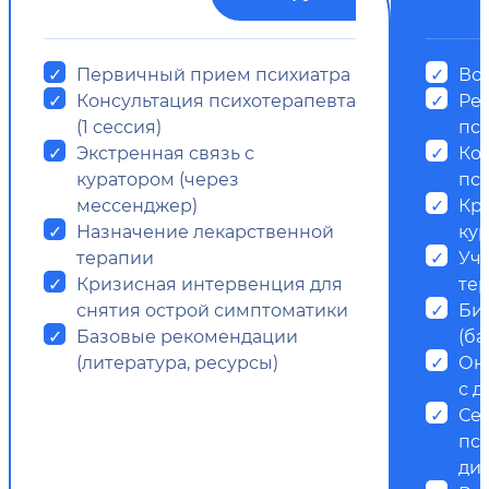
Первичный прием психиатра
Все
Консультация психотерапевта
Ре
(1 сессия)
пс
Экстренная связь с
Ко
куратором (через
пси
мессенджер)
Кр
Назначение лекарственной
ку
терапии
Уч
Кризисная интервенция для
те
снятия острой симптоматики
Би
Базовые рекомендации
(ба
(литература, ресурсы)
Он
с д
Се
пс
ди