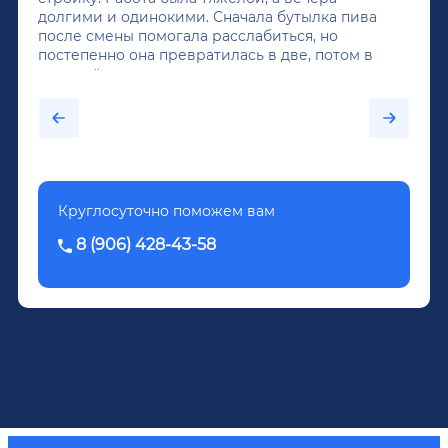
долгими и одинокими. Сначала бутылка пива
после смены помогала расслабиться, но
постепенно она превратилась в две, потом в
крепкий алкоголь, и вот он уже пил почти
каждый день...После дектоксикации организма
было назначено кодирование по методу
Довженко.
Круглосуточно поможем вам
8 (906) 428-43-58