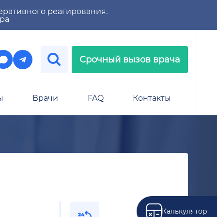
еративного реагирования.
тра
Срочный вызов врача
ы
Врачи
FAQ
Контакты
Калькулятор