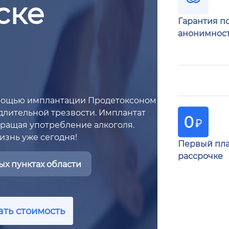
ске
Гарантия п
анонимнос
омощью имплантации Продетоксоном
 длительной трезвости. Имплантат
ращая употребление алкоголя.
изнь уже сегодня!
Первый пла
рассрочке
х пунктах области
ать стоимость