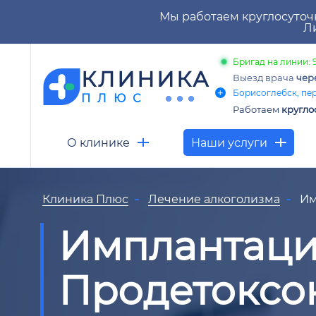
Мы работаем круглосуточ
Ли
Бригад на линии: 
КЛИНИКА
Выезд врача
чер
Борисоглебск, пере
ПЛЮС
Работаем
кругло
О клинике
Наши услуги
Клиника Плюс
Лечение алкоголизма
Им
Имплантац
Продетоксо