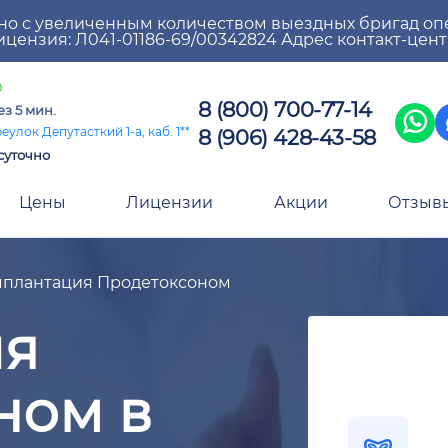
но с увеличенным количеством выездных бригад оп
цензия: Л041-01186-69/00342824 Адрес контакт-цен
9
8 (800) 700-77-14
ез 5 мин.
8 (906) 428-43-58
улок Депутасткий 1-а, каб. 1**
суточно
Цены
Лицензии
Акции
Отзыв
плантация Продетоксоном
ия
ном в