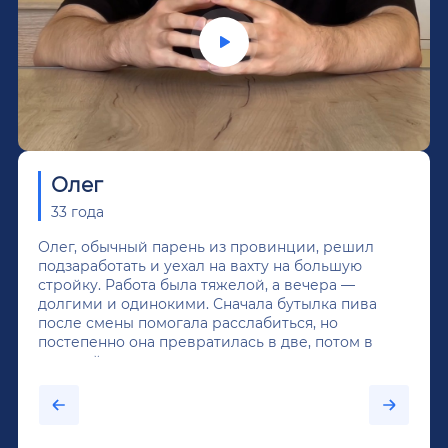
Олег
33 года
Олег, обычный парень из провинции, решил
подзаработать и уехал на вахту на большую
стройку. Работа была тяжелой, а вечера —
долгими и одинокими. Сначала бутылка пива
после смены помогала расслабиться, но
постепенно она превратилась в две, потом в
крепкий алкоголь, и вот он уже пил почти
каждый день...После дектоксикации организма
было назначено кодирование по методу
Довженко.