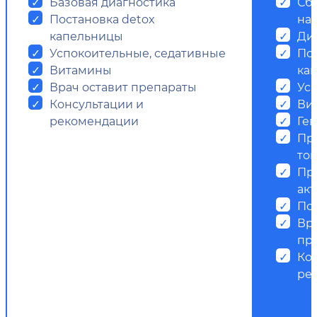
Базовая диагностика
Сб
Постановка detox
на
капельницы
Ди
Успокоительные, седативные
Пос
Витамины
ка
Врач оставит препараты
Ус
Консультации и
Ви
рекомендации
Ге
Пр
ток
Пр
ак
Пс
Вр
пр
Ко
ре