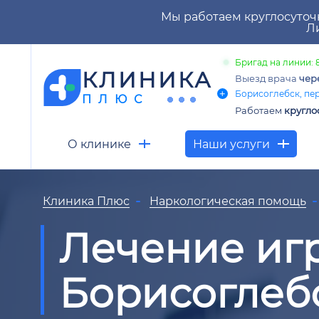
Мы работаем круглосуточ
Ли
Бригад на линии: 
КЛИНИКА
Выезд врача
чер
Борисоглебск, пере
ПЛЮС
Работаем
кругло
О клинике
Наши услуги
Клиника Плюс
Наркологическая помощь
Лечение иг
Борисоглеб