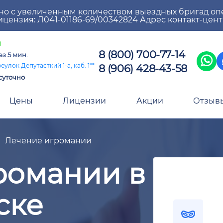
но с увеличенным количеством выездных бригад оп
цензия: Л041-01186-69/00342824 Адрес контакт-цен
8
8 (800) 700-77-14
ез 5 мин.
8 (906) 428-43-58
улок Депутасткий 1-а, каб. 1**
суточно
Цены
Лицензии
Акции
Отзыв
Лечение игромании
романии в
ске