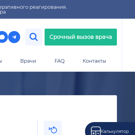
еративного реагирования.
тра
Срочный вызов врача
ы
Врачи
FAQ
Контакты
Калькулятор