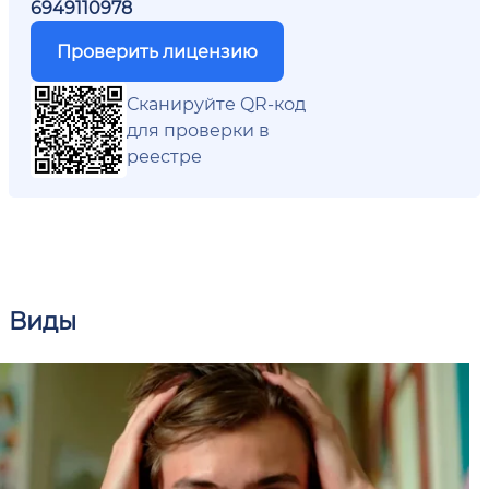
6949110978
Проверить лицензию
Сканируйте QR-код
для проверки в
реестре
Виды