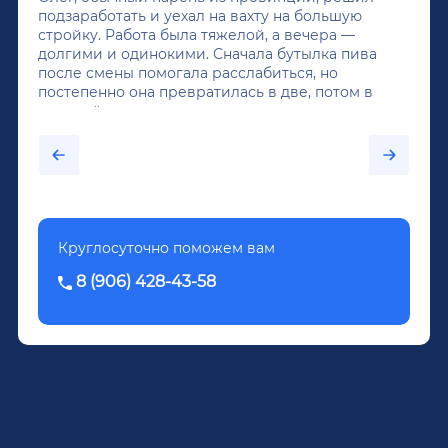
подзаработать и уехал на вахту на большую
стройку. Работа была тяжелой, а вечера —
долгими и одинокими. Сначала бутылка пива
после смены помогала расслабиться, но
постепенно она превратилась в две, потом в
крепкий алкоголь, и вот он уже пил почти
каждый день...После дектоксикации организма
было назначено кодирование по методу
Довженко.
Круглосуточно поможем вам
8 (906) 428-43-58