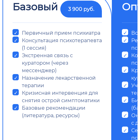
Базовый
Оп
3 900 руб.
Первичный прием психиатра
Все
Консультация психотерапевта
Ре
(1 сессия)
пс
Экстренная связь с
Ко
куратором (через
пси
мессенджер)
Кр
Назначение лекарственной
ку
терапии
Уч
Кризисная интервенция для
те
снятия острой симптоматики
Би
Базовые рекомендации
(ба
(литература, ресурсы)
Он
с д
Се
пс