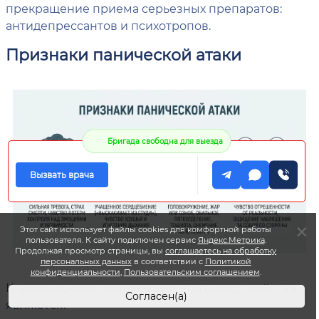
прекращение приема серьезных препаратов:
антидепрессантов и психотропов.
Признаки панической атаки
Бригада свободна для выезда
Вызвать врача
Этот сайт использует файлы cookies для комфортной работы
пользователя. К сайту подключен сервис
Яндекс.Метрика
.
Продолжая просмотр страницы, вы
соглашаетесь на обработку
персональных данных
в соответствии с
Политикой
конфиденциальности
,
Пользовательским соглашением
.
Классическими признаками этого расстройства
Согласен(а)
являются: