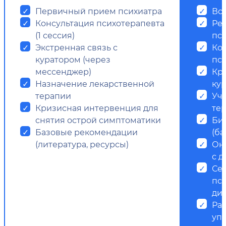
Первичный прием психиатра
Все
Консультация психотерапевта
Ре
(1 сессия)
пс
Экстренная связь с
Ко
куратором (через
пси
мессенджер)
Кр
Назначение лекарственной
ку
терапии
Уч
Кризисная интервенция для
те
снятия острой симптоматики
Би
Базовые рекомендации
(ба
(литература, ресурсы)
Он
с д
Се
пс
ди
Ра
уп