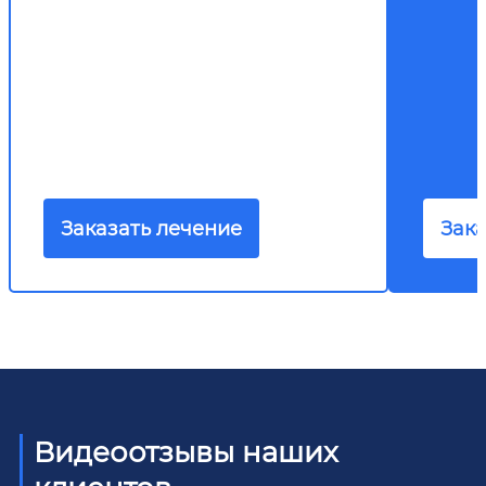
Заказать лечение
Зака
Видеоотзывы наших