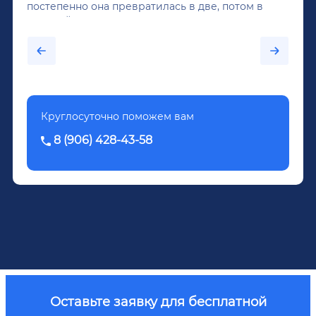
постепенно она превратилась в две, потом в
крепкий алкоголь, и вот он уже пил почти
каждый день...После дектоксикации организма
было назначено кодирование по методу
Довженко.
Круглосуточно поможем вам
8 (906) 428-43-58
Оставьте заявку для бесплатной