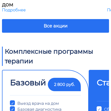
дом
Подробнее
П
Все акции
Комплексные программы
терапии
Базовый
Ст
2 800 руб.
Выезд врача на дом
Базовая диагностика
Сб