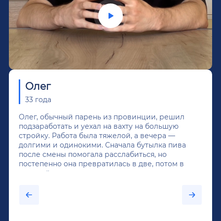
Олег
33 года
Олег, обычный парень из провинции, решил
подзаработать и уехал на вахту на большую
стройку. Работа была тяжелой, а вечера —
долгими и одинокими. Сначала бутылка пива
после смены помогала расслабиться, но
постепенно она превратилась в две, потом в
крепкий алкоголь, и вот он уже пил почти
каждый день...После дектоксикации организма
было назначено кодирование по методу
Довженко.