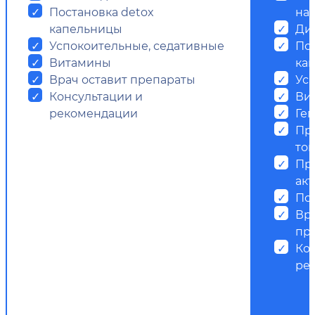
Постановка detox
на
капельницы
Ди
Успокоительные, седативные
Пос
Витамины
ка
Врач оставит препараты
Ус
Консультации и
Ви
рекомендации
Ге
Пр
ток
Пр
ак
Пс
Вр
пр
Ко
ре