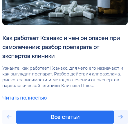
Как работает Ксанакс и чем он опасен при
самолечении: разбор препарата от
экспертов клиники
Узнайте, как работает Ксанакс, для чего его назначают и
как выглядит препарат. Разбор действия алпразолама,
рисков зависимости и методов лечения от экспертов
наркологической клиники Клиника Плюс.
Читать полностью
Все статьи