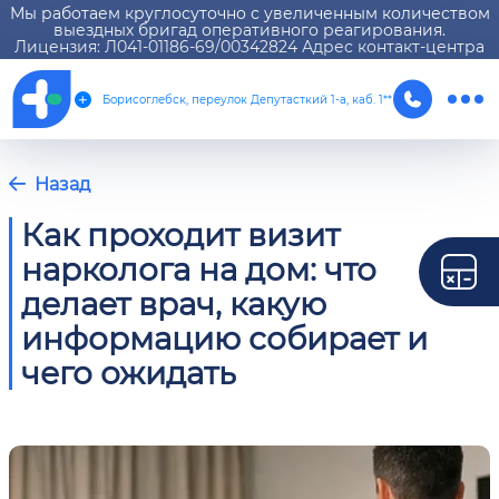
Мы работаем круглосуточно с увеличенным количеством
выездных бригад оперативного реагирования.
Лицензия: Л041-01186-69/00342824 Адрес контакт-центра
Борисоглебск, переулок Депутасткий 1-а, каб. 1**
Назад
Как проходит визит
нарколога на дом: что
делает врач, какую
информацию собирает и
чего ожидать