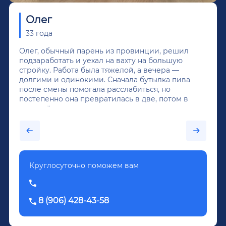
Олег
33 года
Олег, обычный парень из провинции, решил
подзаработать и уехал на вахту на большую
стройку. Работа была тяжелой, а вечера —
долгими и одинокими. Сначала бутылка пива
после смены помогала расслабиться, но
постепенно она превратилась в две, потом в
крепкий алкоголь, и вот он уже пил почти
каждый день...После дектоксикации организма
было назначено кодирование по методу
Довженко.
Круглосуточно поможем вам
8 (906) 428-43-58