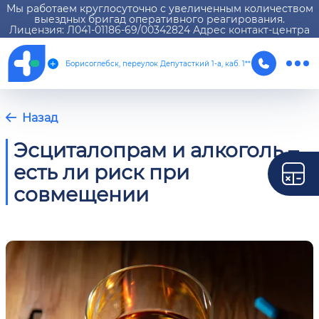
Мы работаем круглосуточно с увеличенным количеством
выездных бригад оперативного реагирования.
Лицензия: Л041-01186-69/00342824 Адрес контакт-центра
Борисоглебск, переулок Депутасткий 1-а, каб. 1**
Назад
Эсциталопрам и алкоголь –
есть ли риск при
совмещении