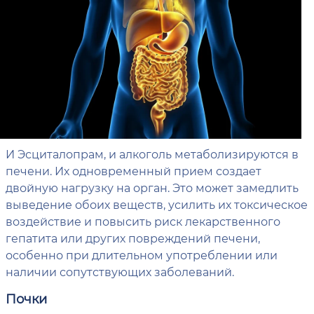
И Эсциталопрам, и алкоголь метаболизируются в
печени. Их одновременный прием создает
двойную нагрузку на орган. Это может замедлить
выведение обоих веществ, усилить их токсическое
воздействие и повысить риск лекарственного
гепатита или других повреждений печени,
особенно при длительном употреблении или
наличии сопутствующих заболеваний.
Почки