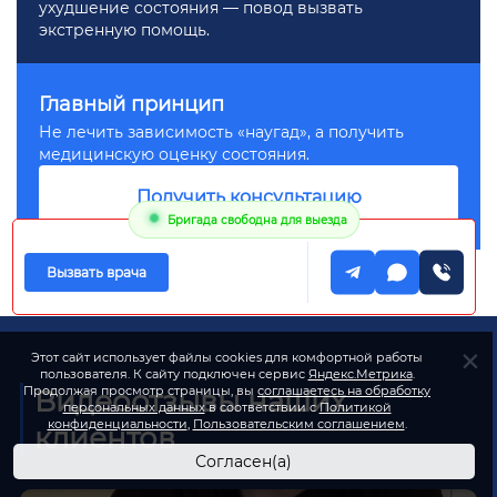
ухудшение состояния — повод вызвать
экстренную помощь.
Главный принцип
Не лечить зависимость «наугад», а получить
медицинскую оценку состояния.
Получить консультацию
Бригада свободна для выезда
Вызвать врача
Этот сайт использует файлы cookies для комфортной работы
пользователя. К сайту подключен сервис
Яндекс.Метрика
.
Видеоотзывы наших
Продолжая просмотр страницы, вы
соглашаетесь на обработку
персональных данных
в соответствии с
Политикой
конфиденциальности
,
Пользовательским соглашением
.
клиентов
Согласен(а)