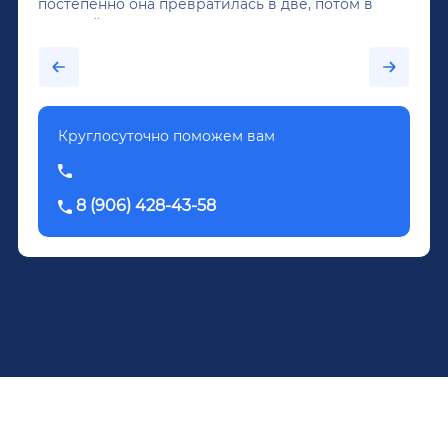
постепенно она превратилась в две, потом в
крепкий алкоголь, и вот он уже пил почти
каждый день...После дектоксикации организма
было назначено кодирование по методу
Довженко.
Круглосуточно поможем вам
8 (906) 428-43-58