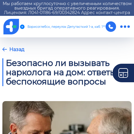
Мы работаем круглосуточно с увеличенным количеством
выездных бригад оперативного реагирования.
Лицензия: Л041-01186-69/00342824 Адрес контакт-центра
Борисоглебск, переулок Депутасткий 1-а, каб. 1**
Назад
Безопасно ли вызывать
нарколога на дом: ответы на
беспокоящие вопросы