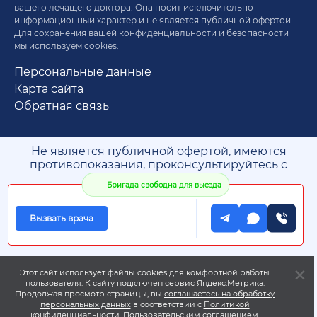
вашего лечащего доктора. Она носит исключительно
информационный характер и не является публичной офертой.
Для сохранения вашей конфиденциальности и безопасности
мы используем cookies.
Персональные данные
Карта сайта
Обратная связь
Не является публичной офертой, имеются
противопоказания, проконсультируйтесь с
врачом. 18+
Бригада свободна для выезда
* Медицинская деятельность оказывается по
адресу лицензии
** Адреса колл-центров
Вызвать врача
Этот сайт использует файлы cookies для комфортной работы
пользователя. К сайту подключен сервис
Яндекс.Метрика
.
Продолжая просмотр страницы, вы
соглашаетесь на обработку
персональных данных
в соответствии с
Политикой
конфиденциальности
,
Пользовательским соглашением
.