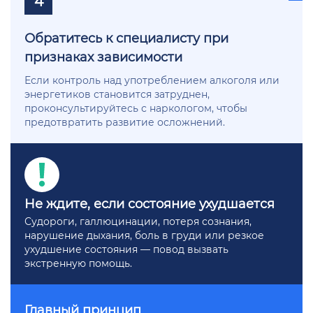
4
Обратитесь к специалисту при
признаках зависимости
Если контроль над употреблением алкоголя или
энергетиков становится затруднен,
проконсультируйтесь с наркологом, чтобы
предотвратить развитие осложнений.
Не ждите, если состояние ухудшается
Судороги, галлюцинации, потеря сознания,
нарушение дыхания, боль в груди или резкое
ухудшение состояния — повод вызвать
экстренную помощь.
Главный принцип