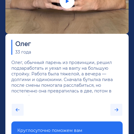
Олег
33 года
Олег, обычный парень из провинции, решил
подзаработать и уехал на вахту на большую
стройку. Работа была тяжелой, а вечера —
долгими и одинокими. Сначала бутылка пива
после смены помогала расслабиться, но
постепенно она превратилась в две, потом в
крепкий алкоголь, и вот он уже пил почти
каждый день...После дектоксикации организма
было назначено кодирование по методу
Довженко.
Круглосуточно поможем вам