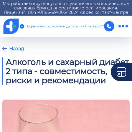
Мы работаем круглосуточно с увеличенным количеством
выездных бригад оперативного реагирования.
Лицензия: Л041-01186-69/00342824 Адрес контакт-центра
Борисоглебск, переулок Депутасткий 1-а, каб. 1**
Назад
Алкоголь и сахарный диабет
2 типа - совместимость,
риски и рекомендации